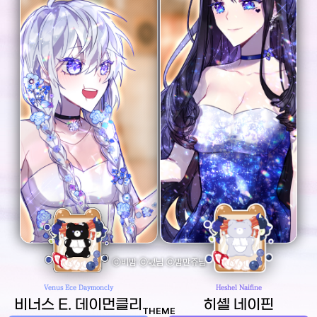
ⓒ비밤 ⓒ넋님 ⓒ밤만쥬님
Venus Ece Daymoncly
Heshel Naifine
비너스 E. 데이먼클리
히셸 네이핀
THEME