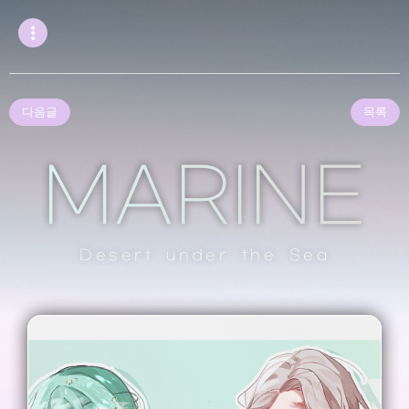
다음글
목록
MARINE
Desert under the Sea