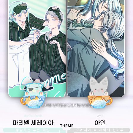
ⓒ비밤 ⓒ케밥님 ⓒ산세님 ⓒ냠님
Maribel Sereia
Ayin
마리벨 세레이아
아인
THEME
범람하는 푸른 해일
모래시계 속 사막의 신기루